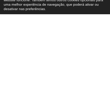
Preferências
Aceitar Todos
Newsletter iMotor
Seja o primeiro a saber as novidades.
O seu carro de sonho estacionado na sua conta de e-
mail.
Subscrever
Li e aceito a
Política de Privacidade
.
Cancele em qualquer momento. Os seus dados nunca serão
partilhados.