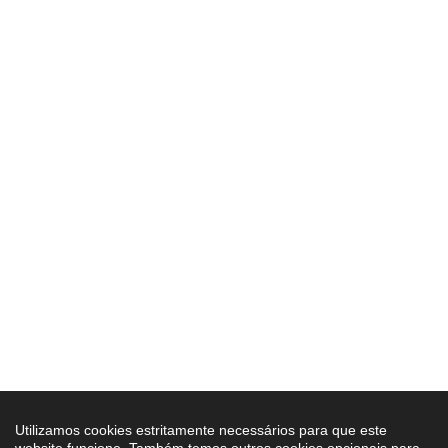
Utilizamos cookies estritamente necessários para que este
website funcione. Também temos outros cookies opcionais para
uma melhor experiência de navegação, que poderá ativar ou
desativar nas preferências.