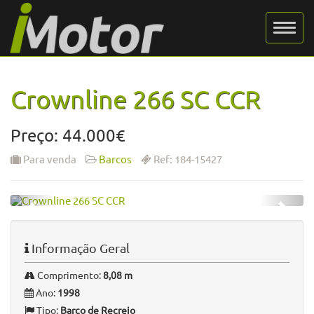
Crownline 266 SC CCR
Preço: 44.000€
Para venda
Barcos
Ref: 184-15427
Informação Geral
Comprimento:
8,08 m
Ano:
1998
Tipo:
Barco de Recreio