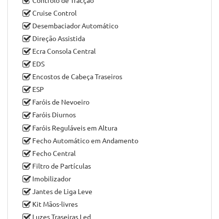
Ar Condicionado para Zona Traseira
Bancos Rebatíveis
Barras de Tejadilho
Bluetooth
Câmara Traseira Panorâmica 180º
Comandos do Rádio no Volante
Computador de Bordo
Controlo de Estabilidade
Controlo de Tracção
Cruise Control
Desembaciador Automático
Direção Assistida
Ecra Consola Central
EDS
Encostos de Cabeça Traseiros
ESP
Faróis de Nevoeiro