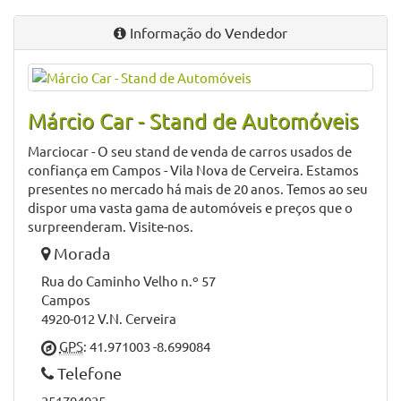
Citroen c4 cactus
Equipado com motor 1600 de 99 cavalos com caixa
manual de 5 velocidades
Viatura nacional de 2017 com 94000km
Modelo mais completo, com vidros escuros, GPS,
Bluetooth, ar condicionado automático, luzes
automáticas, e mais…
Garantia total.
Visite já e garanta a sua viatura nova!
Informação do Vendedor
Márcio Car - Stand de Automóveis
Marciocar - O seu stand de venda de carros usados de
confiança em Campos - Vila Nova de Cerveira. Estamos
presentes no mercado há mais de 20 anos. Temos ao seu