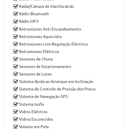
Faróis Diurnos
Faróis Reguláveis em Altura
Fecho Automático em Andamento
Fecho Central
Filtro de Partículas
Imobilizador
Jantes de Liga Leve
Kit Mãos-livres
Luzes Traseiras Led
Radar/Câmara de Marcha-atrás
Rádio Bluetooth
Rádio MP3
Retrovisores Anti Encandeamento
Retrovisores Aquecidos
Retrovisores com Regulação Eléctrica
Retrovisores Elétricos
Sensores de Chuva