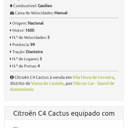
Informação Geral
Quilómetros:
94.000 km
Ano:
2017
Tipo:
SUV
Combustível:
Gasóleo
Caixa de Velocidades:
Manual
Origem:
Nacional
Motor:
1600
N.º de Velocidades:
5
Potência:
99
Tração:
Dianteira
N.º de Lugares:
5