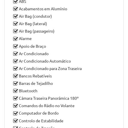
N.º de Portas:
4
Citroën C4 Cactus à venda em
Vila Nova de Cerveira
,
distrito de
Viana do Castelo
, por
Márcio Car - Stand de
Automóveis
Citroën C4 Cactus equipado com
ABS
Acabamentos em Alumínio
Air Bag (condutor)
Air Bag (lateral)
Air Bag (passageiro)
Alarme
Apoio de Braço
Ar Condicionado
Ar Condicionado Automático