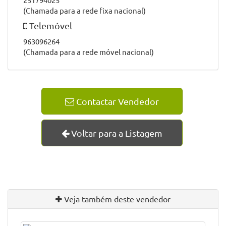
dispor uma vasta gama de automóveis e preços que o
surpreenderam. Visite-nos.
Morada
Rua do Caminho Velho n.º 57
Campos
4920-012 V.N. Cerveira
GPS
: 41.971003 -8.699084
Telefone
251794025
(Chamada para a rede fixa nacional)
Telemóvel
963096264
(Chamada para a rede móvel nacional)
Contactar Vendedor