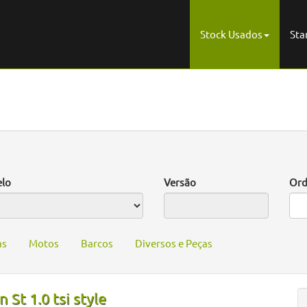
Stock Usados
Sta
lo
Versão
Ord
as
Motos
Barcos
Diversos e Peças
 St 1.0 tsi style