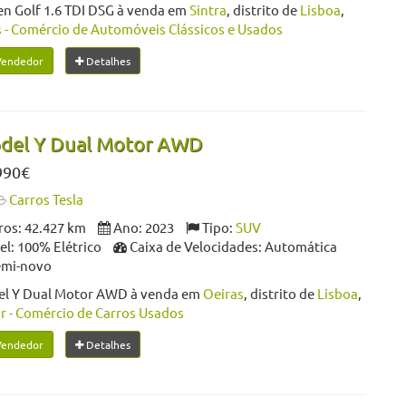
n Golf 1.6 TDI DSG à venda em
Sintra
, distrito de
Lisboa
,
- Comércio de Automóveis Clássicos e Usados
Vendedor
Detalhes
odel Y Dual Motor AWD
990€
Carros Tesla
os: 42.427 km
Ano: 2023
Tipo:
SUV
l: 100% Elétrico
Caixa de Velocidades: Automática
emi-novo
el Y Dual Motor AWD à venda em
Oeiras
, distrito de
Lisboa
,
r - Comércio de Carros Usados
Vendedor
Detalhes