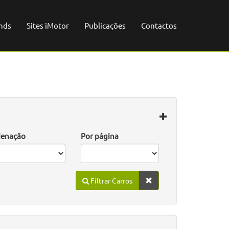
nds
Sites iMotor
Publicações
Contactos
enação
Por página
Filtrar Carros