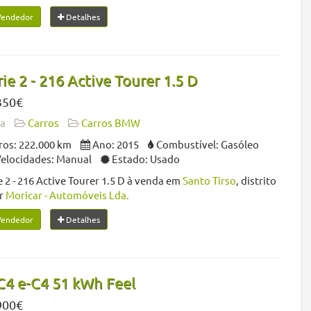
Vendedor
Detalhes
e 2 - 216 Active Tourer 1.5 D
350€
da
Carros
Carros BMW
os: 222.000 km
Ano: 2015
Combustível: Gasóleo
Velocidades: Manual
Estado: Usado
2 - 216 Active Tourer 1.5 D à venda em
Santo Tirso
, distrito
or
Moricar - Automóveis Lda.
Vendedor
Detalhes
C4 e-C4 51 kWh Feel
900€