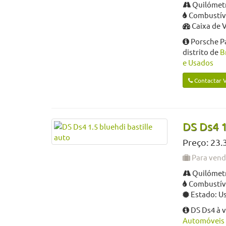
Quilómetr
Combustível
Caixa de 
Porsche P
distrito de
B
e Usados
Contactar 
DS Ds4 1
Preço: 23.
Para ven
Quilómetr
Combustíve
Estado: U
DS Ds4 à 
Automóveis 