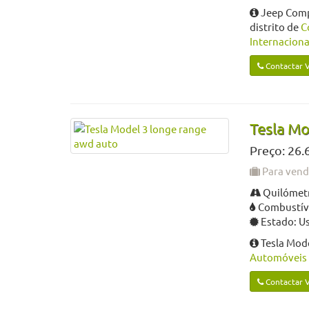
Jeep Compa
distrito de
C
Internaciona
Contactar 
Tesla Mo
Preço: 26.
Para ven
Quilómetr
Combustíve
Estado: U
Tesla Mod
Automóveis 
Contactar 