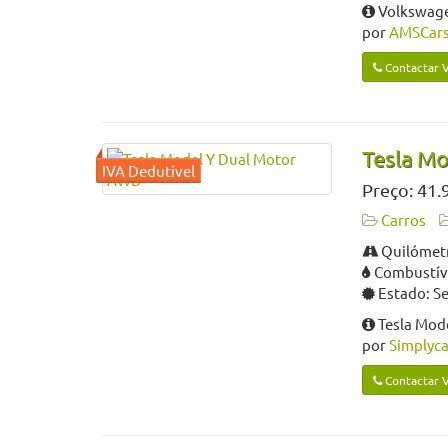
Volkswage
por
AMSCars 
Contactar 
Tesla M
Preço: 41.
Carros
Quilómetr
Combustíve
Estado: S
Tesla Mod
por
Simplyca
Contactar 