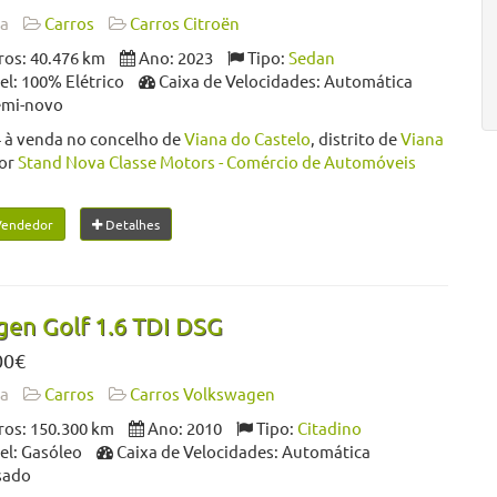
da
Carros
Carros Citroën
os: 40.476 km
Ano: 2023
Tipo:
Sedan
l: 100% Elétrico
Caixa de Velocidades: Automática
emi-novo
 à venda no concelho de
Viana do Castelo
, distrito de
Viana
or
Stand Nova Classe Motors - Comércio de Automóveis
Vendedor
Detalhes
en Golf 1.6 TDI DSG
00€
da
Carros
Carros Volkswagen
os: 150.300 km
Ano: 2010
Tipo:
Citadino
l: Gasóleo
Caixa de Velocidades: Automática
sado