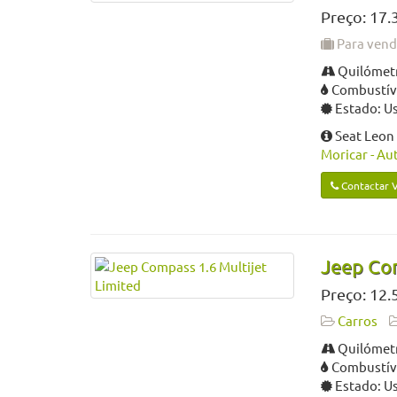
Preço: 17.
Para ven
Quilómetr
Combustíve
Estado: U
Seat Leon 
Moricar - Au
Contactar 
Jeep Com
Preço: 12.
Carros
Quilómetr
Combustíve
Estado: U