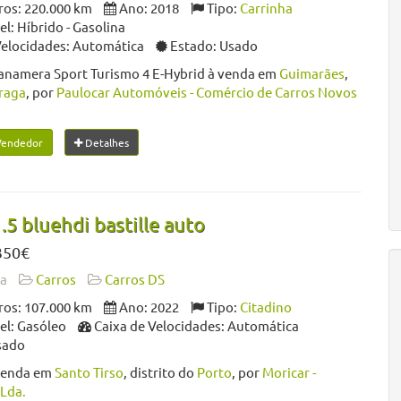
os: 220.000 km
Ano: 2018
Tipo:
Carrinha
: Híbrido - Gasolina
Velocidades: Automática
Estado: Usado
anamera Sport Turismo 4 E-Hybrid à venda em
Guimarães
,
raga
, por
Paulocar Automóveis - Comércio de Carros Novos
Vendedor
Detalhes
.5 bluehdi bastille auto
350€
da
Carros
Carros DS
os: 107.000 km
Ano: 2022
Tipo:
Citadino
l: Gasóleo
Caixa de Velocidades: Automática
sado
venda em
Santo Tirso
, distrito do
Porto
, por
Moricar -
Lda.