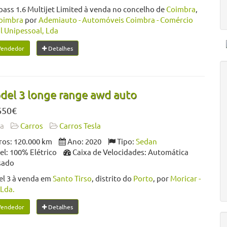
ss 1.6 Multijet Limited à venda no concelho de
Coimbra
,
oimbra
por
Ademiauto - Automóveis Coimbra - Comércio
l Unipessoal, Lda
Vendedor
Detalhes
del 3 longe range awd auto
650€
da
Carros
Carros Tesla
os: 120.000 km
Ano: 2020
Tipo:
Sedan
l: 100% Elétrico
Caixa de Velocidades: Automática
sado
el 3 à venda em
Santo Tirso
, distrito do
Porto
, por
Moricar -
Lda.
Vendedor
Detalhes