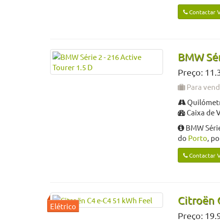
Contactar 
BMW Séri
Preço: 11.
Para ven
Quilómetr
Caixa de 
BMW Série 
do
Porto
, p
Contactar 
Citroën 
Preço: 19.