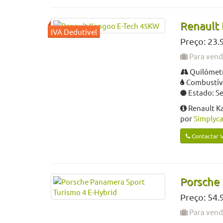
Renault
Preço: 23.
Para ven
Quilómetr
Combustíve
Estado: S
Renault K
por
Simplyca
Contactar 
Porsche 
Preço: 54.
Para ven