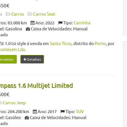
350€
da
Carros
Carros Seat
os: 83.000 km
Ano: 2022
Tipo:
Carrinha
l: Gasolina
Caixa de Velocidades: Manual
sado
St 1.0 tsi style à venda em
Santo Tirso
, distrito do
Porto
, por
tomóveis Lda.
Vendedor
Detalhes
pass 1.6 Multijet Limited
500€
Carros Jeep
os: 204.200 km
Ano: 2017
Tipo:
SUV
l: Gasóleo
Caixa de Velocidades: Manual
sado