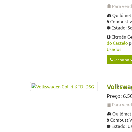
Para ven
Quilómetr
Combustíve
Estado: S
Citroën C4
do Castelo
p
Usados
Contactar 
Volkswag
Preço: 6.5
Para ven
Quilómetr
Combustíve
Estado: U