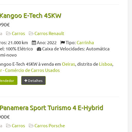
 Kangoo E-Tech 45KW
990€
da
Carros
Carros Renault
os: 21.000 km
Ano: 2022
Tipo:
Carrinha
l: 100% Elétrico
Caixa de Velocidades: Automática
emi-novo
angoo E-Tech 45KW à venda em
Oeiras
, distrito de
Lisboa
,
r - Comércio de Carros Usados
Vendedor
Detalhes
Panamera Sport Turismo 4 E-Hybrid
900€
da
Carros
Carros Porsche