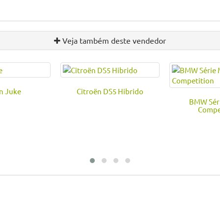
Veja também deste vendedor
n Juke
Citroën DS5 Hibrido
BMW Séri
Compe