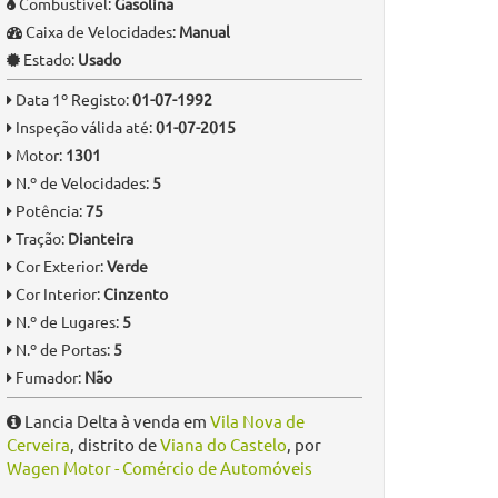
Combustível:
Gasolina
Caixa de Velocidades:
Manual
Estado:
Usado
Data 1º Registo:
01-07-1992
Inspeção válida até:
01-07-2015
Motor:
1301
N.º de Velocidades:
5
Potência:
75
Tração:
Dianteira
Cor Exterior:
Verde
Cor Interior:
Cinzento
N.º de Lugares:
5
N.º de Portas:
5
Fumador:
Não
Lancia Delta à venda em
Vila Nova de
Cerveira
, distrito de
Viana do Castelo
, por
Wagen Motor - Comércio de Automóveis