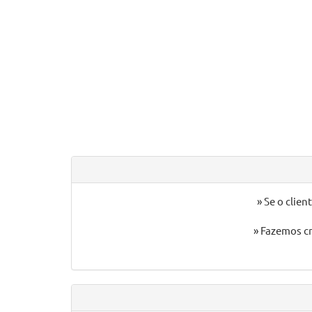
» Se o clie
» Fazemos cr