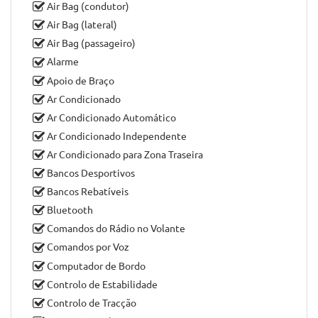
de
Braga
, por
BestCar Automóveis Esposende -
Comércio de Automóveis Usados
Mini Clubman One D equipado com
ABS
Acabamentos em Alumínio
Air Bag (condutor)
Air Bag (lateral)
Air Bag (passageiro)
Alarme
Apoio de Braço
Ar Condicionado
Ar Condicionado Automático
Ar Condicionado Independente
Ar Condicionado para Zona Traseira