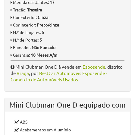
Vin:
Wmwxk310502L08615
Data 1º Registo:
08/08/2019
Inspeção válida até:
2027
N.º de Registos:
1
Consumo:
5.5 L
Emissões CO2(g/KM):
99
Motor:
1500
N.º de Velocidades:
6
Potência:
116
Medida das Jantes:
17
Tração:
Traseira
Cor Exterior:
Cinza
Cor Interior:
Preto/cinza
N.º de Lugares:
5
N.º de Portas:
5
Fumador:
Nâo Fumador
Garantia:
18 Meses A/m
Mini Clubman One D à venda em
Esposende
, distrito