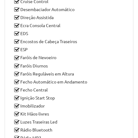
Bancos Desportivos
Bancos Rebatíveis
Bluetooth
Comandos do Rádio no Volante
Comandos por Voz
Computador de Bordo
Controlo de Estabilidade
Controlo de Tracção
Cruise Control
Desembaciador Automático
Direção Assistida
Ecra Consola Central
EDS
Encostos de Cabeça Traseiros
ESP
Faróis de Nevoeiro
Faróis Diurnos