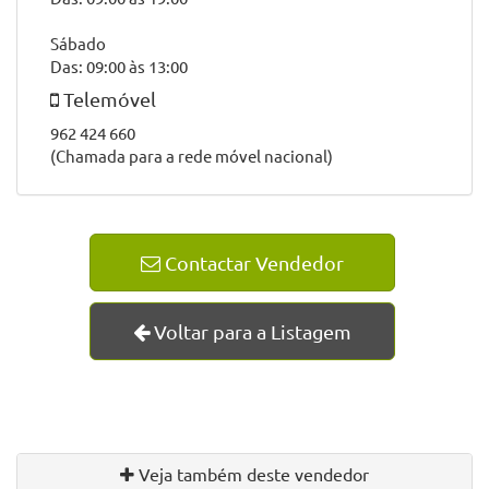
Aguardamos a sua visita!
Morada
Rua de Belinho
4740-163 Esposende
GPS
: 41.587703 -8.786122
Horário
Segunda a Sexta
Das: 09:00 às 19:00
Sábado
Das: 09:00 às 13:00
Telemóvel
962 424 660
(Chamada para a rede móvel nacional)