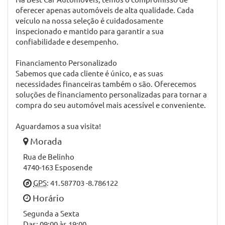
apresentar a nossa gama de automóveis semi-novos e
usados, cuidadosamente selecionados para lhe
proporcionar a melhor experiência de condução. Na Best
Car Automóveis, a nossa missão é oferecer veículos de
qualidade que atendam às suas necessidades e superem
as suas expectativas. Com uma equipa dedicada e uma
ampla variedade de opções, estamos prontos para
encontrar o carro dos seus sonhos.
Seleção Exclusiva de Veículos
Na Best Car Automóveis, temos o compromisso de
oferecer apenas automóveis de alta qualidade. Cada
veículo na nossa seleção é cuidadosamente
inspecionado e mantido para garantir a sua
confiabilidade e desempenho.
Financiamento Personalizado
Sabemos que cada cliente é único, e as suas
necessidades financeiras também o são. Oferecemos
soluções de financiamento personalizadas para tornar a
compra do seu automóvel mais acessível e conveniente.