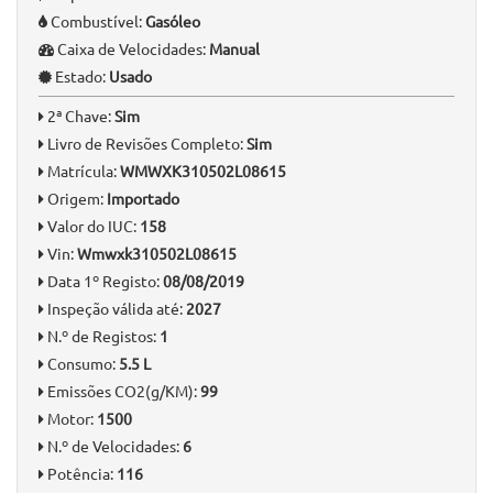
Informação Geral
Quilómetros:
145.000 km
Ano:
2019
Tipo:
Utilitário
Combustível:
Gasóleo
Caixa de Velocidades:
Manual
Estado:
Usado
2ª Chave:
Sim
Livro de Revisões Completo:
Sim
Matrícula:
WMWXK310502L08615
Origem:
Importado
Valor do IUC:
158