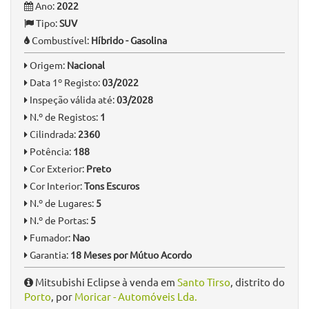
Ano:
2022
Tipo:
SUV
Combustível:
Híbrido - Gasolina
Origem:
Nacional
Data 1º Registo:
03/2022
Inspeção válida até:
03/2028
N.º de Registos:
1
Cilindrada:
2360
Potência:
188
Cor Exterior:
Preto
Cor Interior:
Tons Escuros
N.º de Lugares:
5
N.º de Portas:
5
Fumador:
Nao
Garantia:
18 Meses por Mútuo Acordo
Mitsubishi Eclipse à venda em
Santo Tirso
, distrito do
Porto
, por
Moricar - Automóveis Lda.