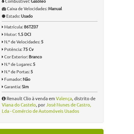
Combustível:
Gasóleo
Caixa de Velocidades:
Manual
Estado:
Usado
Matrícula:
86TZ07
Motor:
1.5 DCI
N.º de Velocidades:
5
Potência:
75 Cv
Cor Exterior:
Branco
N.º de Lugares:
5
N.º de Portas:
5
Fumador:
Não
Garantia:
Sim
Renault Clio à venda em
Valença
, distrito de
Viana do Castelo
, por
José Nunes de Castro,
Lda - Comércio de Automóveis Usados