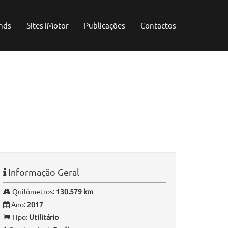
nds
Sites iMotor
Publicações
Contactos
Informação Geral
Quilómetros:
130.579 km
Ano:
2017
Tipo:
Utilitário