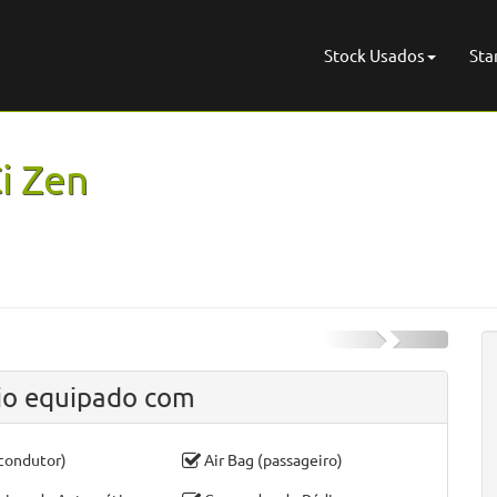
Stock Usados
Sta
Ci Zen
io equipado com
(condutor)
Air Bag (passageiro)