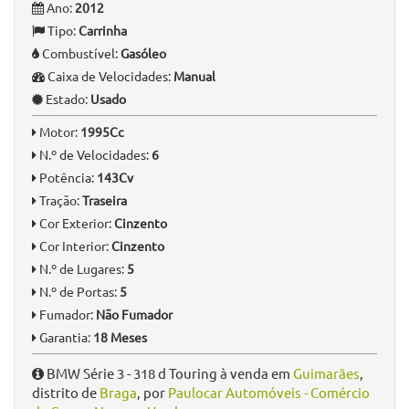
Informação Geral
Quilómetros:
243.000 km
Ano:
2012
Tipo:
Carrinha
Combustível:
Gasóleo
Caixa de Velocidades:
Manual
Estado:
Usado
Motor:
1995Cc
N.º de Velocidades:
6
Potência:
143Cv
Tração:
Traseira