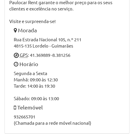
características originais do seu automóvel.
Na Paulocar Rent, encontra um serviço de rent-a-car.
A missão da Paulocar Rent é oferecer as melhores
opções de aluguer de viaturas.
Prestamos excelência no serviço de apoio ao cliente e
trabalhamos com o foco em garantir a sua satisfação,
desde o início ao fim da sua viagem.
Paulocar Rent garante o melhor preço para os seus
clientes e excelência no serviço.
Visite e surpreenda-se!
Morada
Rua Estrada Nacional 105, n.º 211
4815-135 Lordelo - Guimarães
GPS
: 41.369889 -8.381256
Horário