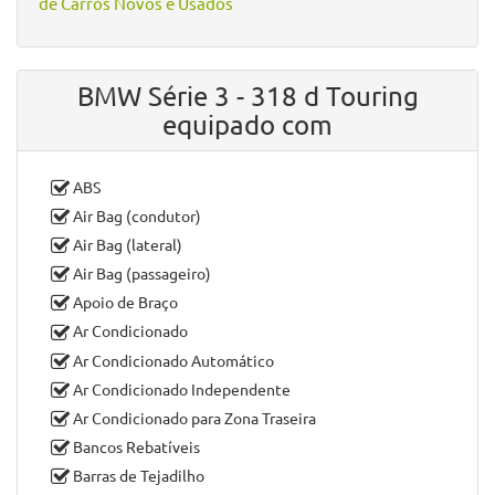
Cor Exterior:
Cinzento
Cor Interior:
Cinzento
N.º de Lugares:
5
N.º de Portas:
5
Fumador:
Não Fumador
Garantia:
18 Meses
BMW Série 3 - 318 d Touring à venda em
Guimarães
,
distrito de
Braga
, por
Paulocar Automóveis - Comércio
de Carros Novos e Usados
BMW Série 3 - 318 d Touring
equipado com
ABS
Air Bag (condutor)
Air Bag (lateral)