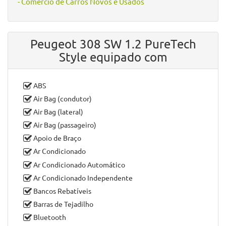
Cor Exterior:
Cinzento
Cor Interior:
Preto
N.º de Lugares:
5
N.º de Portas:
5
Fumador:
Não Fumador
Garantia:
18 Meses
Peugeot 308 SW 1.2 PureTech Style à venda em
Guimarães
, distrito de
Braga
, por
Paulocar Automóveis
- Comércio de Carros Novos e Usados
Peugeot 308 SW 1.2 PureTech
Style equipado com
ABS
Air Bag (condutor)
Air Bag (lateral)