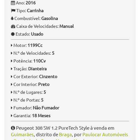
Informação Geral
Quilómetros:
190.000 km
Ano:
2016
Tipo:
Carrinha
Combustível:
Gasolina
Caixa de Velocidades:
Manual
Estado:
Usado
Motor:
1199Cc
N.º de Velocidades:
5
Potência:
110Cv
Tração:
Dianteira