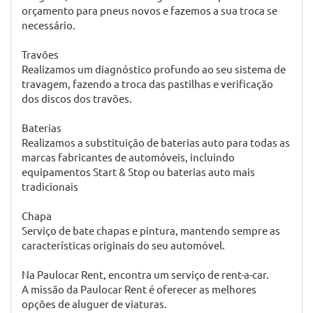
reparações mecânicas.
Revisão Auto
A nossa revisão inclui a mudança de óleo, a substituição
de componentes com vida útil limitada tais como filtros
de óleo e ar, diagnóstico eletrónico e mudança de peças
por motivos de segurança ou desgaste.
Pneus
Realizamos um diagnóstico dos pneus, como pressão,
desgaste, envelhecimento e geometria. Apresentamos
orçamento para pneus novos e fazemos a sua troca se
necessário.
Travões
Realizamos um diagnóstico profundo ao seu sistema de
travagem, fazendo a troca das pastilhas e verificação
dos discos dos travões.
Baterias
Realizamos a substituição de baterias auto para todas as
marcas fabricantes de automóveis, incluindo