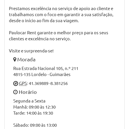
equipamentos Start & Stop ou baterias auto mais
tradicionais
Chapa
Serviço de bate chapas e pintura, mantendo sempre as
características originais do seu automóvel.
Na Paulocar Rent, encontra um serviço de rent-a-car.
A missão da Paulocar Rent é oferecer as melhores
opções de aluguer de viaturas.
Prestamos excelência no serviço de apoio ao cliente e
trabalhamos com o foco em garantir a sua satisfação,
desde o início ao fim da sua viagem.
Paulocar Rent garante o melhor preço para os seus
clientes e excelência no serviço.
Visite e surpreenda-se!
Morada