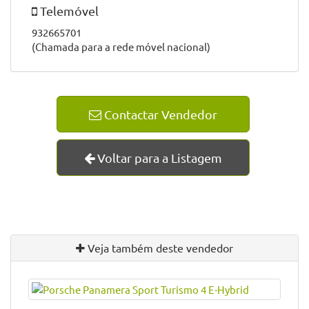
Rua Estrada Nacional 105, n.º 211
4815-135 Lordelo - Guimarães
GPS
: 41.369889 -8.381256
Horário
Segunda a Sexta
Manhã: 09:00 às 12:30
Tarde: 14:00 às 19:30
Sábado: 09:00 às 13:00
Telemóvel
932665701
(Chamada para a rede móvel nacional)
Contactar Vendedor
Voltar para a Listagem