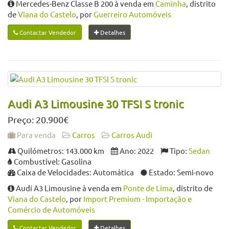
Mercedes-Benz Classe B 200 à venda em
Caminha
, distrito
de
Viana do Castelo
, por
Guerreiro Automóveis
Contactar Vendedor
Detalhes
Audi A3 Limousine 30 TFSI S tronic
Preço: 20.900€
Para venda
Carros
Carros Audi
Quilómetros: 143.000 km
Ano: 2022
Tipo:
Sedan
Combustível: Gasolina
Caixa de Velocidades: Automática
Estado: Semi-novo
Audi A3 Limousine à venda em
Ponte de Lima
, distrito de
Viana do Castelo
, por
Import Premium - Importação e
Comércio de Automóveis
Contactar Vendedor
Detalhes