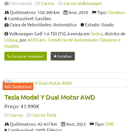
Para venda
Carros
Carros Volkswagen
Quilómetros: 150.300 km
Ano: 2010
Tipo:
Citadino
Combustível: Gasóleo
Caixa de Velocidades: Automática
Estado: Usado
Volkswagen Golf 1.6 TDI DSG à venda em
Sintra
, distrito de
Lisboa
, por
AMSCars - Comércio de Automóveis Clássicos e
Usados
Contactar Vendedor
Detalhes
Tesla Model Y Dual Motor AWD
Preço: 41.990€
Carros
Carros Tesla
Quilómetros: 42.427 km
Ano: 2023
Tipo:
SUV
Combustível: 100% Elétrico