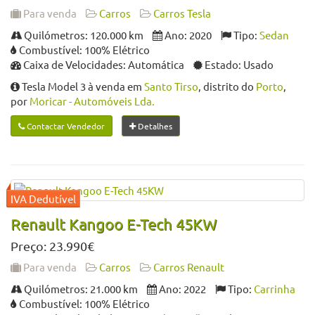
Para venda
Carros
Carros Tesla
Quilómetros: 120.000 km
Ano: 2020
Tipo:
Sedan
Combustível: 100% Elétrico
Caixa de Velocidades: Automática
Estado: Usado
Tesla Model 3 à venda em
Santo Tirso
, distrito do
Porto
,
por
Moricar - Automóveis Lda.
Contactar Vendedor
Detalhes
Renault Kangoo E-Tech 45KW
Preço: 23.990€
Para venda
Carros
Carros Renault
Quilómetros: 21.000 km
Ano: 2022
Tipo:
Carrinha
Combustível: 100% Elétrico