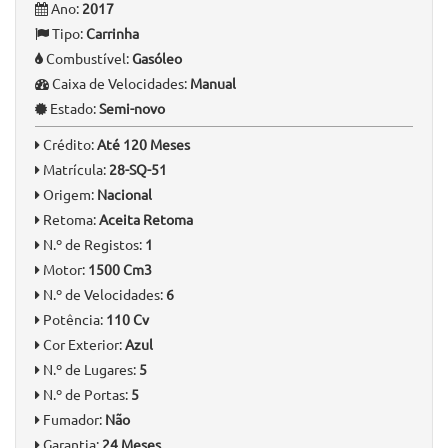
Ano:
2017
Tipo:
Carrinha
Combustível:
Gasóleo
Caixa de Velocidades:
Manual
Estado:
Semi-novo
Crédito:
Até 120 Meses
Matrícula:
28-SQ-51
Origem:
Nacional
Retoma:
Aceita Retoma
N.º de Registos:
1
Motor:
1500 Cm3
N.º de Velocidades:
6
Potência:
110 Cv
Cor Exterior:
Azul
N.º de Lugares:
5
N.º de Portas:
5
Fumador:
Não
Garantia:
24 Meses