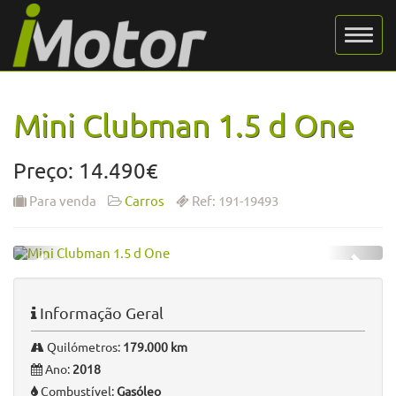
Mini Clubman 1.5 d One
Preço: 14.490€
Para venda
Carros
Ref: 191-19493
Informação Geral
Quilómetros:
179.000 km
Ano:
2018
Combustível:
Gasóleo