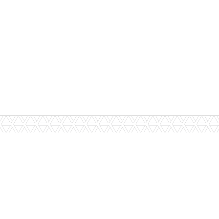
periência de navegação, que poderá ativar ou desativar nas
Subscrever