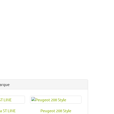
arque
a ST LINE
Peugeot 208 Style
Ford Fies