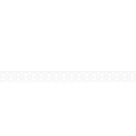
Newsletter iMotor
 funcione. Também temos outros cookies opcionais para uma melhor ex
Seja o primeiro a saber as novidades.
O seu carro de sonho estacionado na sua conta de e-mail.
Li e aceito a
Política de Privacidade
.