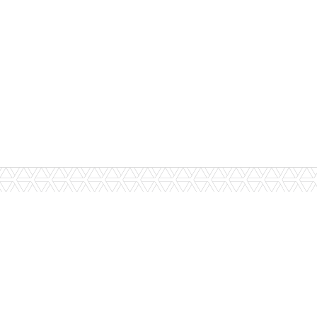
Utilizamos cookies estritamente necessários para que este website
preferências.
Preferências
Aceitar Todos