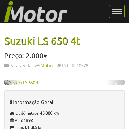
Suzuki LS 650 4t
Preço: 2.000€
Para venda
Motos
Ref: 12-10578
Informação Geral
Quilómetros:
45.000 km
Ano:
1992
Tipo:
Utilitária