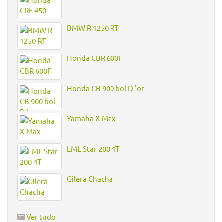
BMW R 1250 RT
Honda CBR 600F
Honda CB 900 bol D 'or
Yamaha X-Max
LML Star 200 4T
Gilera Chacha
Ver tudo