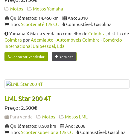
Motos
Motos Yamaha
Quilómetros: 14.450 km
Ano: 2010
Tipo:
Scooter até 125 CC
Combustível: Gasolina
Yamaha X-Max à venda no concelho de
Coimbra
, distrito de
Coimbra
por
Ademiauto - Automóveis Coimbra - Comércio
Internacional Unipessoal, Lda
Contactar Vendedor
Detalhes
LML Star 200 4T
Preço: 2.500€
Para venda
Motos
Motos LML
Quilómetros: 8.500 km
Ano: 2006
Tipo:
Scooter superior a 125 CC
Combustível: Gasolina