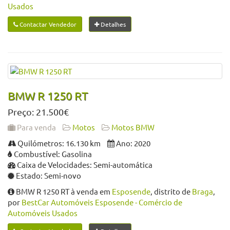
Usados
Contactar Vendedor
Detalhes
BMW R 1250 RT
Preço: 21.500€
Para venda
Motos
Motos BMW
Quilómetros: 16.130 km
Ano: 2020
Combustível: Gasolina
Caixa de Velocidades: Semi-automática
Estado: Semi-novo
BMW R 1250 RT à venda em
Esposende
, distrito de
Braga
,
por
BestCar Automóveis Esposende - Comércio de
Automóveis Usados