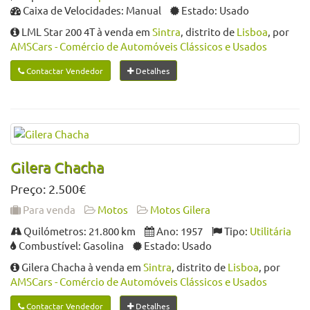
Caixa de Velocidades: Manual
Estado: Usado
LML Star 200 4T à venda em
Sintra
, distrito de
Lisboa
, por
AMSCars - Comércio de Automóveis Clássicos e Usados
Contactar Vendedor
Detalhes
Gilera Chacha
Preço: 2.500€
Para venda
Motos
Motos Gilera
Quilómetros: 21.800 km
Ano: 1957
Tipo:
Utilitária
Combustível: Gasolina
Estado: Usado
Gilera Chacha à venda em
Sintra
, distrito de
Lisboa
, por
AMSCars - Comércio de Automóveis Clássicos e Usados
Contactar Vendedor
Detalhes