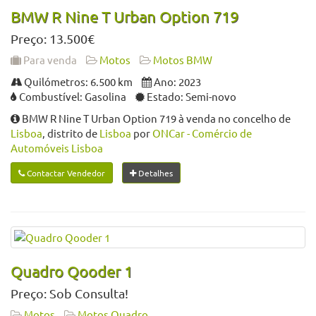
BMW R Nine T Urban Option 719
Preço: 13.500€
Para venda
Motos
Motos BMW
Quilómetros: 6.500 km
Ano: 2023
Combustível: Gasolina
Estado: Semi-novo
BMW R Nine T Urban Option 719 à venda no concelho de
Lisboa
, distrito de
Lisboa
por
ONCar - Comércio de
Automóveis Lisboa
Contactar Vendedor
Detalhes
Quadro Qooder 1
Preço: Sob Consulta!
Motos
Motos Quadro