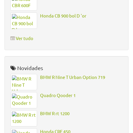
Honda CB 900 bol D 'or
Ver tudo
Novidades
BMW R Nine T Urban Option 719
Quadro Qooder 1
BMW R rt 1200
Honda CRF 450