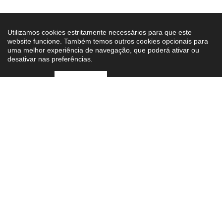
Utilizamos cookies estritamente necessários para que este
website funcione. Também temos outros cookies opcionais para
uma melhor experiência de navegação, que poderá ativar ou
desativar nas preferências.
Preferências
Aceitar Todos
Newsletter iMotor
Seja o primeiro a saber as novidades.
O seu carro de sonho estacionado na sua conta de e-
mail.
Subscrever
Li e aceito a
Política de Privacidade
.
Cancele em qualquer momento. Os seus dados nunca serão