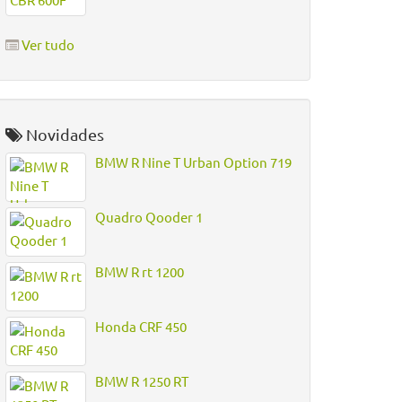
Ver tudo
Novidades
BMW R Nine T Urban Option 719
Quadro Qooder 1
BMW R rt 1200
Honda CRF 450
BMW R 1250 RT