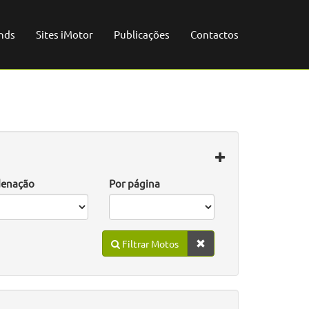
nds
Sites iMotor
Publicações
Contactos
enação
Por página
Filtrar Motos