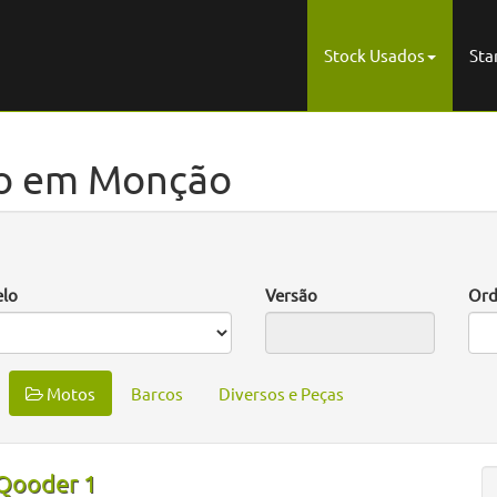
Stock Usados
Sta
o em Monção
lo
Versão
Ord
Motos
Barcos
Diversos e Peças
Qooder 1