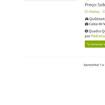
Preço: Sob
Motos
Quilómetr
Caixa de 
Quadro Qo
por
PedroCar
Contactar 
Apresentar 1 a 