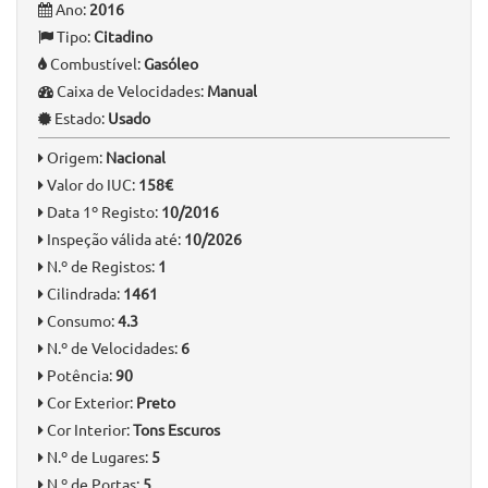
Ano:
2016
Tipo:
Citadino
Combustível:
Gasóleo
Caixa de Velocidades:
Manual
Estado:
Usado
Origem:
Nacional
Valor do IUC:
158€
Data 1º Registo:
10/2016
Inspeção válida até:
10/2026
N.º de Registos:
1
Cilindrada:
1461
Consumo:
4.3
N.º de Velocidades:
6
Potência:
90
Cor Exterior:
Preto
Cor Interior:
Tons Escuros
N.º de Lugares:
5
N.º de Portas:
5