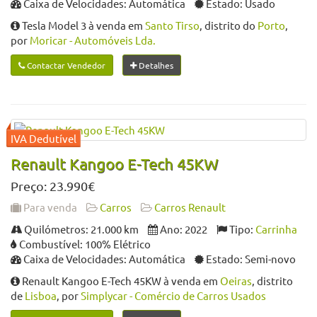
Caixa de Velocidades: Automática
Estado: Usado
Tesla Model 3 à venda em
Santo Tirso
, distrito do
Porto
,
por
Moricar - Automóveis Lda.
Contactar Vendedor
Detalhes
Renault Kangoo E-Tech 45KW
Preço: 23.990€
Para venda
Carros
Carros Renault
Quilómetros: 21.000 km
Ano: 2022
Tipo:
Carrinha
Combustível: 100% Elétrico
Caixa de Velocidades: Automática
Estado: Semi-novo
Renault Kangoo E-Tech 45KW à venda em
Oeiras
, distrito
de
Lisboa
, por
Simplycar - Comércio de Carros Usados