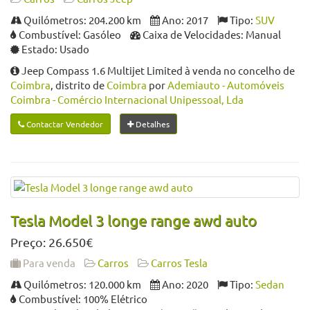
Quilómetros: 204.200 km
Ano: 2017
Tipo:
SUV
Combustível: Gasóleo
Caixa de Velocidades: Manual
Estado: Usado
Jeep Compass 1.6 Multijet Limited à venda no concelho de
Coimbra
, distrito de
Coimbra
por
Ademiauto - Automóveis
Coimbra - Comércio Internacional Unipessoal, Lda
Contactar Vendedor
Detalhes
Tesla Model 3 longe range awd auto
Preço: 26.650€
Para venda
Carros
Carros Tesla
Quilómetros: 120.000 km
Ano: 2020
Tipo:
Sedan
Combustível: 100% Elétrico