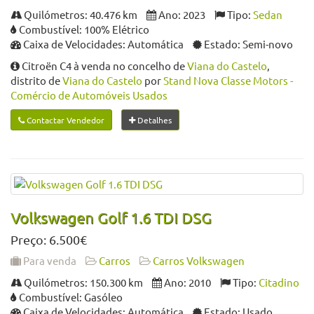
Quilómetros: 40.476 km
Ano: 2023
Tipo:
Sedan
Combustível: 100% Elétrico
Caixa de Velocidades: Automática
Estado: Semi-novo
Citroën C4 à venda no concelho de
Viana do Castelo
,
distrito de
Viana do Castelo
por
Stand Nova Classe Motors -
Comércio de Automóveis Usados
Contactar Vendedor
Detalhes
Volkswagen Golf 1.6 TDI DSG
Preço: 6.500€
Para venda
Carros
Carros Volkswagen
Quilómetros: 150.300 km
Ano: 2010
Tipo:
Citadino
Combustível: Gasóleo
Caixa de Velocidades: Automática
Estado: Usado