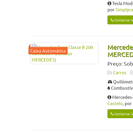
Tesla Mod
por
Simplyca
Contactar 
Mercedes
MERCED
Preço: Sob
Carros
Quilómetr
Combustíve
Mercedes-
Castelo
, por
Contactar 