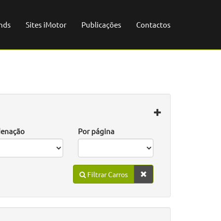
nds
Sites iMotor
Publicações
Contactos
enação
Por página
Filtrar Carros