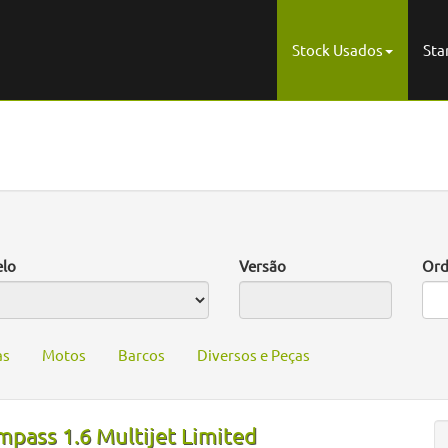
Stock Usados
Sta
lo
Versão
Ord
as
Motos
Barcos
Diversos e Peças
pass 1.6 Multijet Limited