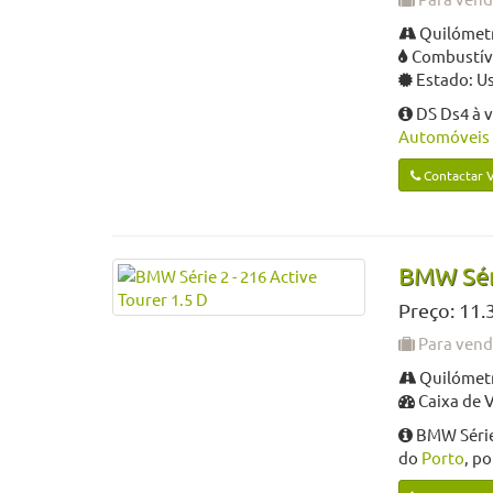
Quilómetr
Combustíve
Estado: U
DS Ds4 à 
Automóveis 
Contactar 
BMW Séri
Preço: 11.
Para ven
Quilómetr
Caixa de 
BMW Série 
do
Porto
, p