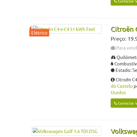
Contactar 
Citroën 
Preço: 19.
Para ven
Quilómetr
Combustíve
Estado: S
Citroën C4
do Castelo
p
Usados
Contactar 
Volkswag