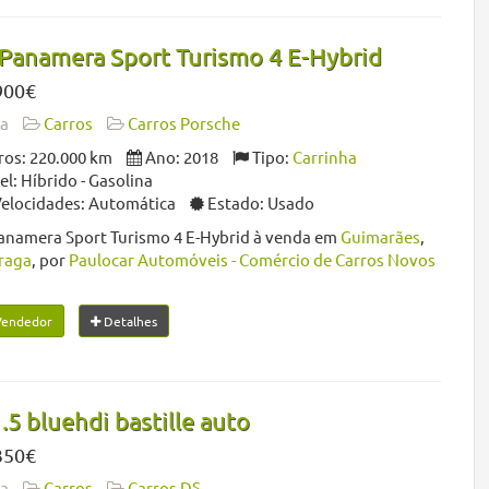
Panamera Sport Turismo 4 E-Hybrid
900€
da
Carros
Carros Porsche
os: 220.000 km
Ano: 2018
Tipo:
Carrinha
: Híbrido - Gasolina
Velocidades: Automática
Estado: Usado
anamera Sport Turismo 4 E-Hybrid à venda em
Guimarães
,
raga
, por
Paulocar Automóveis - Comércio de Carros Novos
Vendedor
Detalhes
.5 bluehdi bastille auto
350€
da
Carros
Carros DS