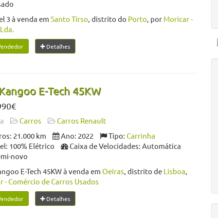
sado
el 3 à venda em
Santo Tirso
, distrito do
Porto
, por
Moricar -
Lda.
Vendedor
Detalhes
 Kangoo E-Tech 45KW
990€
da
Carros
Carros Renault
os: 21.000 km
Ano: 2022
Tipo:
Carrinha
l: 100% Elétrico
Caixa de Velocidades: Automática
emi-novo
angoo E-Tech 45KW à venda em
Oeiras
, distrito de
Lisboa
,
r - Comércio de Carros Usados
Vendedor
Detalhes