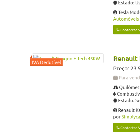
Estado: U
Tesla Mod
Automóveis 
Contactar 
Renault
Preço: 23.
Para ven
Quilómetr
Combustíve
Estado: S
Renault K
por
Simplyca
Contactar 