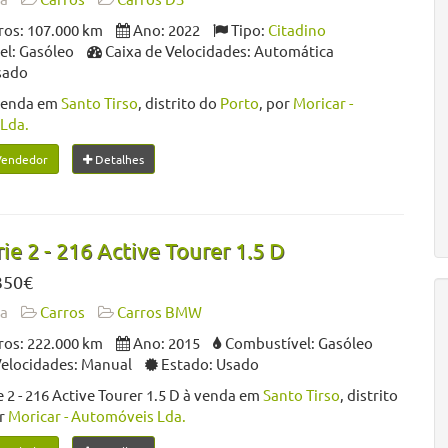
os: 107.000 km
Ano: 2022
Tipo:
Citadino
l: Gasóleo
Caixa de Velocidades: Automática
sado
venda em
Santo Tirso
, distrito do
Porto
, por
Moricar -
Lda.
Vendedor
Detalhes
e 2 - 216 Active Tourer 1.5 D
350€
da
Carros
Carros BMW
os: 222.000 km
Ano: 2015
Combustível: Gasóleo
Velocidades: Manual
Estado: Usado
2 - 216 Active Tourer 1.5 D à venda em
Santo Tirso
, distrito
or
Moricar - Automóveis Lda.