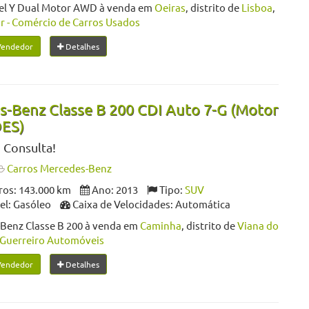
el Y Dual Motor AWD à venda em
Oeiras
, distrito de
Lisboa
,
r - Comércio de Carros Usados
Vendedor
Detalhes
-Benz Classe B 200 CDI Auto 7-G (Motor
ES)
 Consulta!
Carros Mercedes-Benz
os: 143.000 km
Ano: 2013
Tipo:
SUV
l: Gasóleo
Caixa de Velocidades: Automática
Benz Classe B 200 à venda em
Caminha
, distrito de
Viana do
Guerreiro Automóveis
Vendedor
Detalhes