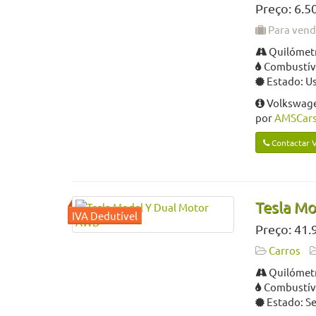
Preço: 6.5
Para ven
Quilómetr
Combustíve
Estado: U
Volkswage
por
AMSCars 
Contactar 
Tesla M
Preço: 41.
Carros
Quilómetr
Combustíve
Estado: S