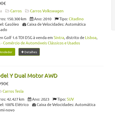
00€
da
Carros
Carros Volkswagen
os: 150.300 km
Ano: 2010
Tipo:
Citadino
l: Gasóleo
Caixa de Velocidades: Automática
sado
n Golf 1.6 TDI DSG à venda em
Sintra
, distrito de
Lisboa
,
- Comércio de Automóveis Clássicos e Usados
Vendedor
Detalhes
odel Y Dual Motor AWD
990€
Carros Tesla
os: 42.427 km
Ano: 2023
Tipo:
SUV
l: 100% Elétrico
Caixa de Velocidades: Automática
emi-novo