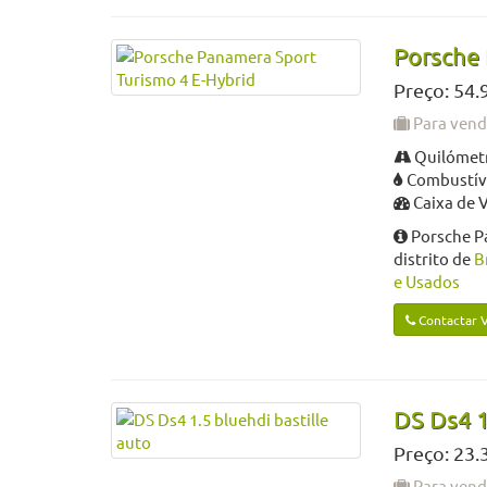
Porsche 
Preço: 54.
Para ven
Quilómetr
Combustível
Caixa de 
Porsche P
distrito de
B
e Usados
Contactar 
DS Ds4 1
Preço: 23.
Para ven