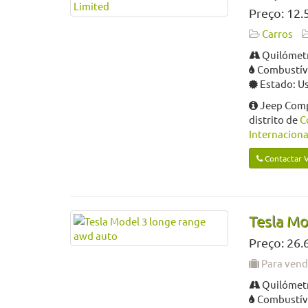
Preço: 12.
Carros
Quilómetr
Combustíve
Estado: U
Jeep Compa
distrito de
C
Internaciona
Contactar 
Tesla Mo
Preço: 26.
Para ven
Quilómetr
Combustíve