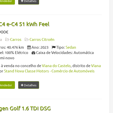
Vendedor
Detalhes
C4 e-C4 51 kWh Feel
900€
da
Carros
Carros Citroën
os: 40.476 km
Ano: 2023
Tipo:
Sedan
l: 100% Elétrico
Caixa de Velocidades: Automática
emi-novo
 à venda no concelho de
Viana do Castelo
, distrito de
Viana
or
Stand Nova Classe Motors - Comércio de Automóveis
Vendedor
Detalhes
en Golf 1.6 TDI DSG