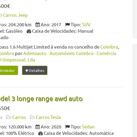
500€
Carros Jeep
os: 204.200 km
Ano: 2017
Tipo:
SUV
l: Gasóleo
Caixa de Velocidades: Manual
sado
ss 1.6 Multijet Limited à venda no concelho de
Coimbra
,
oimbra
por
Ademiauto - Automóveis Coimbra - Comércio
l Unipessoal, Lda
Vendedor
Detalhes
del 3 longe range awd auto
650€
da
Carros
Carros Tesla
os: 120.000 km
Ano: 2020
Tipo:
Sedan
l: 100% Elétrico
Caixa de Velocidades: Automática