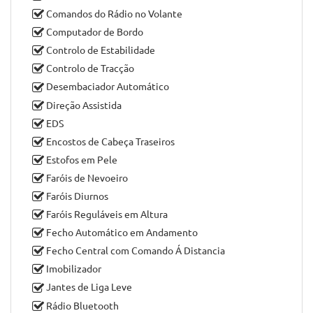
Air Bag (passageiro)
Air Bag´s de Cortina
Air Bag´s Laterais/bancos Frente
Ar Condicionado Automático
Ar Condicionado para Zona Traseira
Bancos Aquecidos
Bancos Rebatíveis
Bluetooth
Climatronic
Comandos do Rádio no Volante
Computador de Bordo
Controlo de Estabilidade
Controlo de Tracção
Desembaciador Automático
Direção Assistida
EDS
Encostos de Cabeça Traseiros
Estofos em Pele