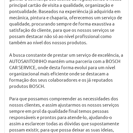
Stand Auto Santoinho - Comércio
de Automóveis em Darque
Somos uma empresa dedicada ao comércio de
automóveis desde 1990, com experiência e dedicação,
garantindo assim o melhor preço, qualidade e serviço.
Em 1998 a AUTOSANTOINHO abriu a Oficina formada
por profissionais do ramo que desde então têm vindo a
ganhar a confiança dos cliente da região, sendo o nosso
principal cartão de visita a qualidade, organização e
pontualidade. Baseados na experiência já adquirida em
mecânica, pintura e chaparia, oferecemos um serviço de
qualidade, procurando sempre de forma exaustiva a
satisfação do cliente, para que os nossos serviços se
possam destacar não só ao nível profissional como
também ao nível dos nossos produtos.
A busca constante de prestar um serviço de excelência, a
AUTOSANTOINHO mantém uma parceria com a BOSCH
CAR SERVICE, onde desta forma evolui para um nível