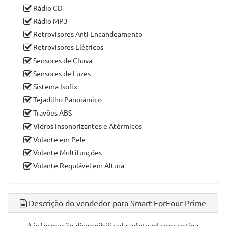
Faróis de Nevoeiro
Faróis Diurnos
Faróis Reguláveis em Altura
Fecho Automático em Andamento
Fecho Central com Comando Á Distancia
Imobilizador
Jantes de Liga Leve
Rádio Bluetooth
Rádio CD
Rádio MP3
Retrovisores Anti Encandeamento
Retrovisores Elétricos
Sensores de Chuva
Sensores de Luzes
Sistema Isofix
Tejadilho Panorâmico
Travões ABS