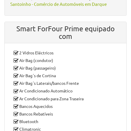
Potência:
90
Tração:
Traseira
Cor Exterior:
Branco/cinzento
Cor Interior:
Cinzento/preto
N.º de Lugares:
04
N.º de Portas:
05
Garantia:
18 Meses (Por Mútuo Acordo)
Smart ForFour Prime à venda no concelho de
Viana
do Castelo
, distrito de
Viana do Castelo
por
Stand Auto
Santoinho - Comércio de Automóveis em Darque
Smart ForFour Prime equipado
com
2 Vidros Eléctricos
Air Bag (condutor)