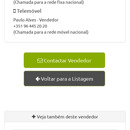
4935-474 Viana do Castelo
GPS
: 41.681256 -8.772978
Horário
Segunda a Sábado
Manhã: 09:30 às 12:30
Tarde: 14:00 às 19:00
Telefone
+351 258 333 798
(Chamada para a rede fixa nacional)
Telemóvel
Paulo Alves - Vendedor
+351 96 445 20 20
(Chamada para a rede móvel nacional)
Contactar Vendedor