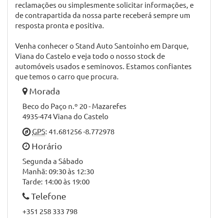
organizacional mais eficiente onde se destacam a
formação dos seus colaboradores e os já reputados
produtos BOSCH.
Para que possamos compreender as necessidades dos
nossos clientes, e assim ajustarmos os nossos serviços
sempre em prol da qualidade final temos pessoas
responsáveis e prontos para atende-lo, ajudando-o
assim a esclarecer todas as dúvidas que supostamente
possam existir, para que possa deixar as suas ideias,
reclamações ou simplesmente solicitar informações, e
de contrapartida da nossa parte receberá sempre um
resposta pronta e positiva.
Venha conhecer o Stand Auto Santoinho em Darque,
Viana do Castelo e veja todo o nosso stock de
automóveis usados e seminovos. Estamos confiantes
que temos o carro que procura.
Morada
Beco do Paço n.º 20 - Mazarefes