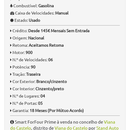
Informação Geral
Quilómetros:
43.350 km
Ano:
2016
Tipo:
Citadino
Combustível:
Gasolina
Caixa de Velocidades:
Manual
Estado:
Usado
Crédito:
Desde 145€ Mensais Sem Entrada
Origem:
Nacional
Retoma:
Aceitamos Retoma
Motor:
900
N.º de Velocidades:
06