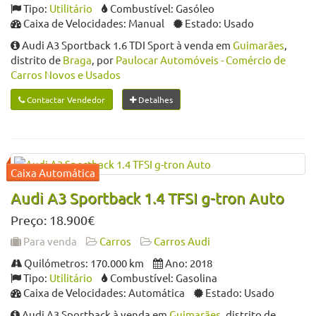
Tipo:
Utilitário
Combustível: Gasóleo
Caixa de Velocidades: Manual
Estado: Usado
Audi A3 Sportback 1.6 TDI Sport à venda em
Guimarães
,
distrito de
Braga
, por
Paulocar Automóveis - Comércio de
Carros Novos e Usados
Contactar Vendedor
Detalhes
Audi A3 Sportback 1.4 TFSI g-tron Auto
Preço: 18.900€
Para venda
Carros
Carros Audi
Quilómetros: 170.000 km
Ano: 2018
Tipo:
Utilitário
Combustível: Gasolina
Caixa de Velocidades: Automática
Estado: Usado
Audi A3 Sportback à venda em
Guimarães
, distrito de