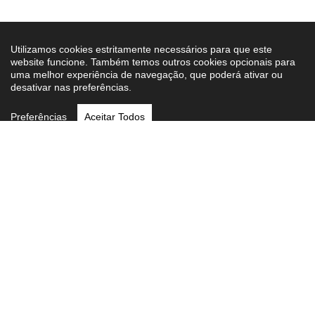
Utilizamos cookies estritamente necessários para que este
website funcione. Também temos outros cookies opcionais para
uma melhor experiência de navegação, que poderá ativar ou
desativar nas preferências.
Preferências
Aceitar Todos
Newsletter iMotor
Seja o primeiro a saber as novidades.
O seu carro de sonho estacionado na sua conta de e-
mail.
Subscrever
Li e aceito a
Política de Privacidade
.