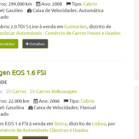
os: 299.000 km
Ano: 2008
Tipo:
Cabrio
l: Gasóleo
Caixa de Velocidades: Automática
sado
brio 2.0 TDi S-Line à venda em
Guimarães
, distrito de
aulocar Automóveis - Comércio de Carros Novos e Usados
Vendedor
Detalhes
en EOS 1.6 FSI
88€
da
Carros
Carros Volkswagen
os: 22.000 km
Ano: 2006
Tipo:
Cabrio
l: Gasolina
Caixa de Velocidades: Manual
sado
n EOS 1.6 FSI à venda em
Sintra
, distrito de
Lisboa
, por
omércio de Automóveis Clássicos e Usados