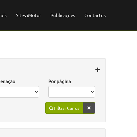
nds
Sites iMotor
Publicações
Contactos
enação
Por página
Filtrar Carros