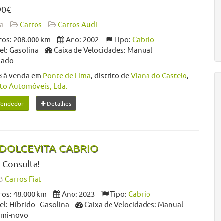
90€
da
Carros
Carros Audi
os: 208.000 km
Ano: 2002
Tipo:
Cabrio
l: Gasolina
Caixa de Velocidades: Manual
sado
8 à venda em
Ponte de Lima
, distrito de
Viana do Castelo
,
to Automóveis, Lda.
Vendedor
Detalhes
0 DOLCEVITA CABRIO
 Consulta!
Carros Fiat
os: 48.000 km
Ano: 2023
Tipo:
Cabrio
: Híbrido - Gasolina
Caixa de Velocidades: Manual
emi-novo