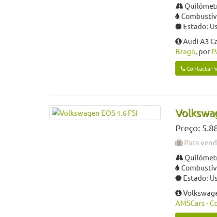
Quilómetr
Combustíve
Estado: U
Audi A3 Ca
Braga
, por
P
Contactar 
Volkswag
Preço: 5.8
Para ven
Quilómetr
Combustíve
Estado: U
Volkswage
AMSCars - C