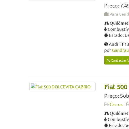
Preço: 7.4
Para ven
Quilómetr
Combustíve
Estado: U
Audi TT 1.
por
Gandrau
Contactar 
Fiat 50
Preço: Sob
Carros
Quilómetr
Combustível
Estado: S