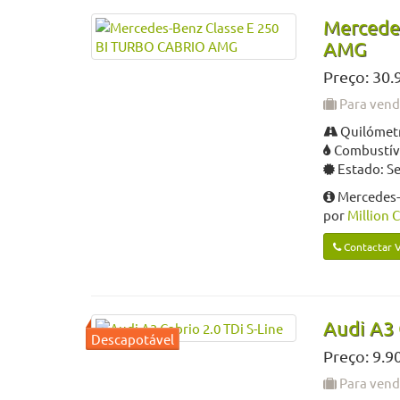
Mercede
AMG
Preço: 30.
Para ven
Quilómetr
Combustíve
Estado: S
Mercedes-
por
Million 
Contactar 
Audi A3 
Preço: 9.9
Para ven