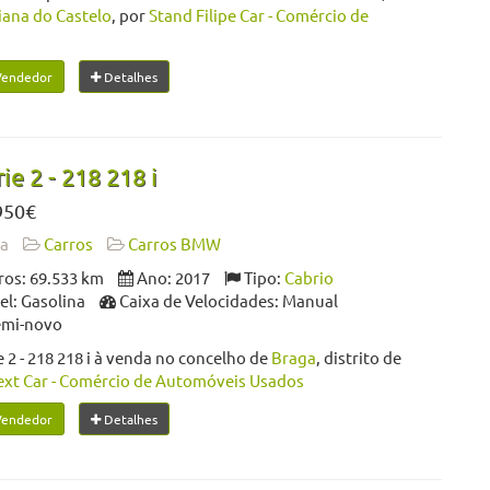
iana do Castelo
, por
Stand Filipe Car - Comércio de
Vendedor
Detalhes
e 2 - 218 218 i
950€
da
Carros
Carros BMW
os: 69.533 km
Ano: 2017
Tipo:
Cabrio
l: Gasolina
Caixa de Velocidades: Manual
emi-novo
2 - 218 218 i à venda no concelho de
Braga
, distrito de
xt Car - Comércio de Automóveis Usados
Vendedor
Detalhes