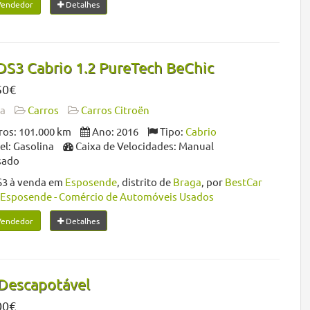
Vendedor
Detalhes
DS3 Cabrio 1.2 PureTech BeChic
50€
da
Carros
Carros Citroën
os: 101.000 km
Ano: 2016
Tipo:
Cabrio
l: Gasolina
Caixa de Velocidades: Manual
sado
S3 à venda em
Esposende
, distrito de
Braga
, por
BestCar
Esposende - Comércio de Automóveis Usados
Vendedor
Detalhes
 Descapotável
00€