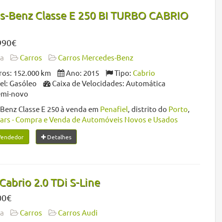
s-Benz Classe E 250 BI TURBO CABRIO
990€
da
Carros
Carros Mercedes-Benz
os: 152.000 km
Ano: 2015
Tipo:
Cabrio
l: Gasóleo
Caixa de Velocidades: Automática
emi-novo
Benz Classe E 250 à venda em
Penafiel
, distrito do
Porto
,
Cars - Compra e Venda de Automóveis Novos e Usados
Vendedor
Detalhes
Cabrio 2.0 TDi S-Line
00€
da
Carros
Carros Audi