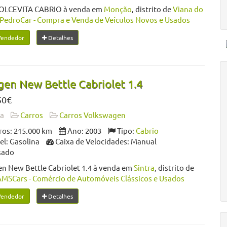
DOLCEVITA CABRIO à venda em
Monção
, distrito de
Viana do
PedroCar - Compra e Venda de Veículos Novos e Usados
Vendedor
Detalhes
en New Bettle Cabriolet 1.4
50€
da
Carros
Carros Volkswagen
os: 215.000 km
Ano: 2003
Tipo:
Cabrio
l: Gasolina
Caixa de Velocidades: Manual
sado
n New Bettle Cabriolet 1.4 à venda em
Sintra
, distrito de
AMSCars - Comércio de Automóveis Clássicos e Usados
Vendedor
Detalhes