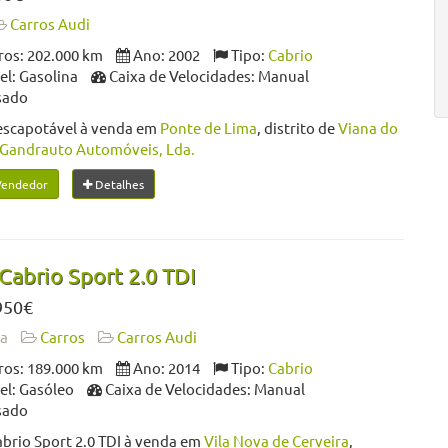
Carros Audi
os: 202.000 km
Ano: 2002
Tipo:
Cabrio
l: Gasolina
Caixa de Velocidades: Manual
sado
escapotável à venda em
Ponte de Lima
, distrito de
Viana do
Gandrauto Automóveis, Lda.
Vendedor
Detalhes
Cabrio Sport 2.0 TDI
950€
da
Carros
Carros Audi
os: 189.000 km
Ano: 2014
Tipo:
Cabrio
l: Gasóleo
Caixa de Velocidades: Manual
sado
brio Sport 2.0 TDI à venda em
Vila Nova de Cerveira
,