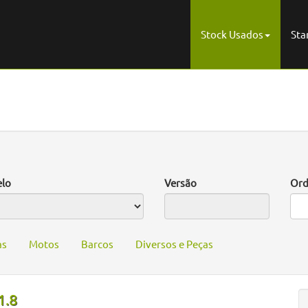
Stock Usados
Sta
lo
Versão
Ord
as
Motos
Barcos
Diversos e Peças
1.8