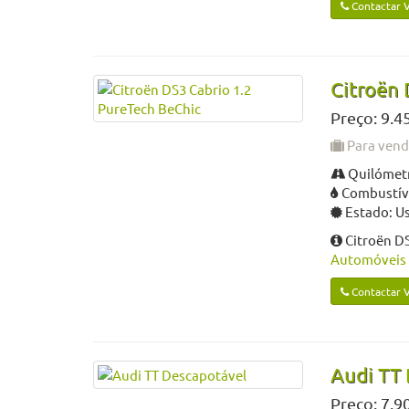
Contactar 
Citroën 
Preço: 9.4
Para ven
Quilómetr
Combustíve
Estado: U
Citroën D
Automóveis 
Contactar 
Audi TT
Preço: 7.9