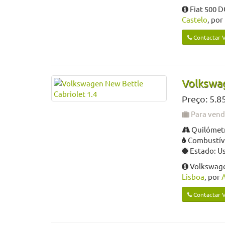
Fiat 500 
Castelo
, por
Contactar 
Volkswag
Preço: 5.8
Para ven
Quilómetr
Combustíve
Estado: U
Volkswage
Lisboa
, por
Contactar 