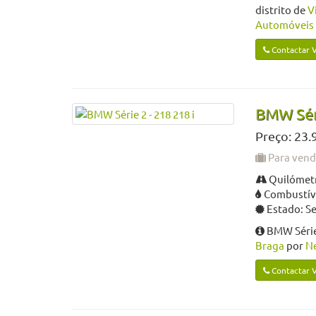
distrito de
V
Automóveis
Contactar 
BMW Séri
Preço: 23.
Para ven
Quilómetr
Combustíve
Estado: S
BMW Série 
Braga
por
Ne
Contactar 