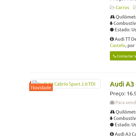
Carros
Quilómetr
Combustíve
Estado: U
Audi TT D
Castelo
, por
Contactar 
Audi A3 
Preço: 16.
Para ven
Quilómetr
Combustíve
Estado: U
Audi A3 Ca