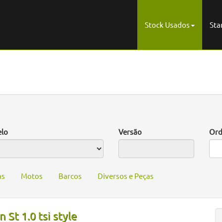
Stock Usados
Sta
lo
Versão
Ord
as
Motos
Barcos
Diversos e Peças
 St 1.0 tsi style