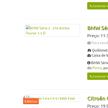
Contactar 
BMW Séri
Preço: 11.
Para ven
Quilómetr
Caixa de 
BMW Série 
do
Porto
, p
Contactar 
Citroën 
Preço: 19.