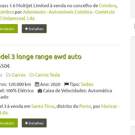
ss 1.6 Multijet Limited à venda no concelho de
Coimbra
,
oimbra
por
Ademiauto - Automóveis Coimbra - Comércio
l Unipessoal, Lda
Vendedor
Detalhes
del 3 longe range awd auto
650€
da
Carros
Carros Tesla
os: 120.000 km
Ano: 2020
Tipo:
Sedan
l: 100% Elétrico
Caixa de Velocidades: Automática
sado
el 3 à venda em
Santo Tirso
, distrito do
Porto
, por
Moricar -
Lda.
Vendedor
Detalhes