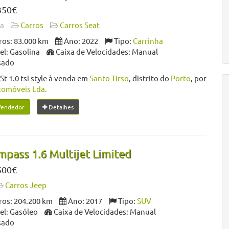
350€
da
Carros
Carros Seat
os: 83.000 km
Ano: 2022
Tipo:
Carrinha
l: Gasolina
Caixa de Velocidades: Manual
sado
St 1.0 tsi style à venda em
Santo Tirso
, distrito do
Porto
, por
tomóveis Lda.
Vendedor
Detalhes
pass 1.6 Multijet Limited
500€
Carros Jeep
os: 204.200 km
Ano: 2017
Tipo:
SUV
l: Gasóleo
Caixa de Velocidades: Manual
sado