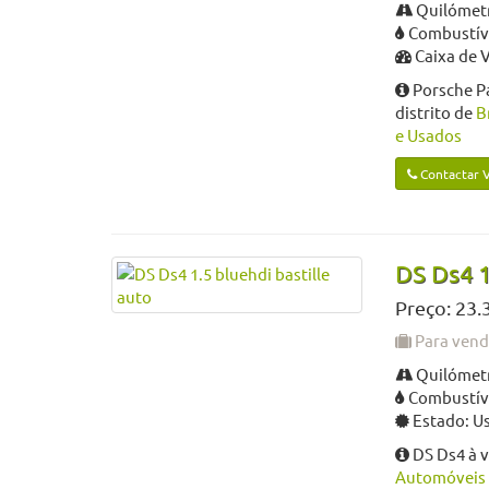
Quilómetr
Combustível
Caixa de 
Porsche P
distrito de
B
e Usados
Contactar 
DS Ds4 1
Preço: 23.
Para ven
Quilómetr
Combustíve
Estado: U
DS Ds4 à 
Automóveis 