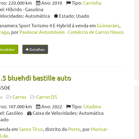
os: 220.000 km
Ano: 2018
Tipo:
Carrinha
: Híbrido - Gasolina
Velocidades: Automática
Estado: Usado
anamera Sport Turismo 4 E-Hybrid à venda em
Guimarães
,
raga
, por
Paulocar Automóveis - Comércio de Carros Novos
Vendedor
Detalhes
.5 bluehdi bastille auto
350€
da
Carros
Carros DS
os: 107.000 km
Ano: 2022
Tipo:
Citadino
l: Gasóleo
Caixa de Velocidades: Automática
sado
venda em
Santo Tirso
, distrito do
Porto
, por
Moricar -
Lda.