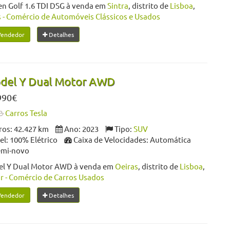
n Golf 1.6 TDI DSG à venda em
Sintra
, distrito de
Lisboa
,
- Comércio de Automóveis Clássicos e Usados
Vendedor
Detalhes
odel Y Dual Motor AWD
990€
Carros Tesla
os: 42.427 km
Ano: 2023
Tipo:
SUV
l: 100% Elétrico
Caixa de Velocidades: Automática
emi-novo
el Y Dual Motor AWD à venda em
Oeiras
, distrito de
Lisboa
,
r - Comércio de Carros Usados
Vendedor
Detalhes