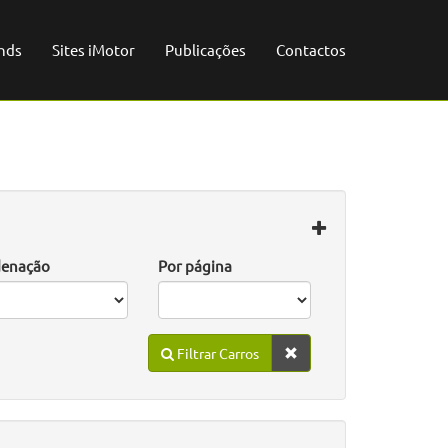
nds
Sites iMotor
Publicações
Contactos
enação
Por página
Filtrar Carros