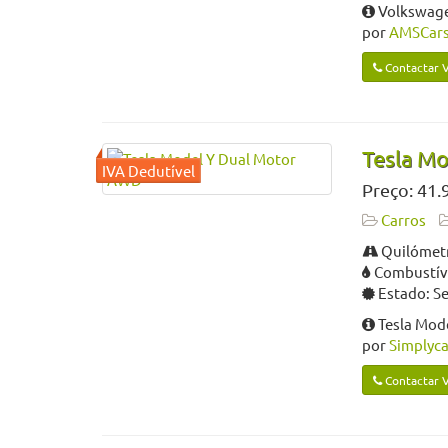
Volkswage
por
AMSCars 
Contactar 
Tesla M
Preço: 41.
Carros
Quilómetr
Combustíve
Estado: S
Tesla Mod
por
Simplyca
Contactar 