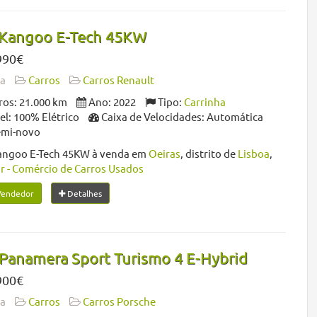
 Kangoo E-Tech 45KW
990€
da
Carros
Carros Renault
os: 21.000 km
Ano: 2022
Tipo:
Carrinha
l: 100% Elétrico
Caixa de Velocidades: Automática
emi-novo
angoo E-Tech 45KW à venda em
Oeiras
, distrito de
Lisboa
,
r - Comércio de Carros Usados
Vendedor
Detalhes
Panamera Sport Turismo 4 E-Hybrid
900€
da
Carros
Carros Porsche