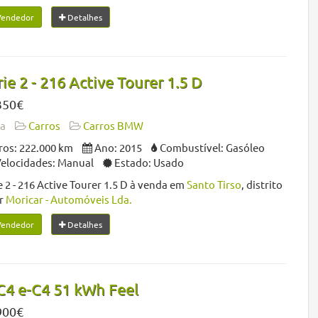
Vendedor
Detalhes
e 2 - 216 Active Tourer 1.5 D
350€
da
Carros
Carros BMW
os: 222.000 km
Ano: 2015
Combustível: Gasóleo
Velocidades: Manual
Estado: Usado
2 - 216 Active Tourer 1.5 D à venda em
Santo Tirso
, distrito
or
Moricar - Automóveis Lda.
Vendedor
Detalhes
C4 e-C4 51 kWh Feel
900€