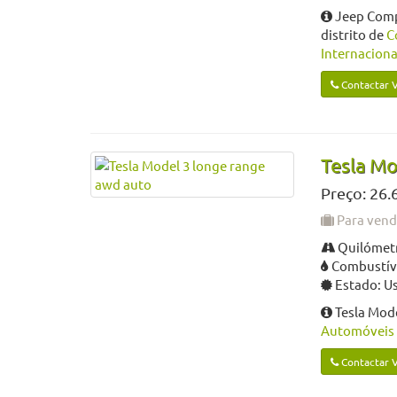
Jeep Compa
distrito de
C
Internaciona
Contactar 
Tesla Mo
Preço: 26.
Para ven
Quilómetr
Combustíve
Estado: U
Tesla Mod
Automóveis 
Contactar 