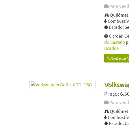
Para ven
Quilómetr
Combustíve
Estado: S
Citroën C4
do Castelo
p
Usados
Contactar 
Volkswag
Preço: 6.5
Para ven
Quilómetr
Combustíve
Estado: U