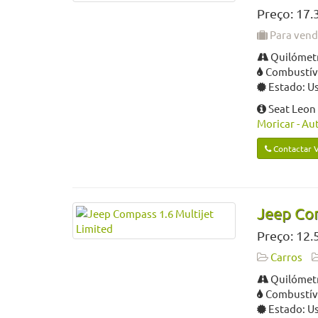
Preço: 17.
Para ven
Quilómetr
Combustíve
Estado: U
Seat Leon 
Moricar - Au
Contactar 
Jeep Com
Preço: 12.
Carros
Quilómetr
Combustíve
Estado: U