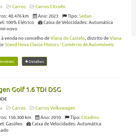
da
Carros
Carros Citroën
os: 40.476 km
Ano: 2023
Tipo:
Sedan
l: 100% Elétrico
Caixa de Velocidades: Automática
emi-novo
 à venda no concelho de
Viana do Castelo
, distrito de
Viana
or
Stand Nova Classe Motors - Comércio de Automóveis
Vendedor
Detalhes
en Golf 1.6 TDI DSG
00€
da
Carros
Carros Volkswagen
os: 150.300 km
Ano: 2010
Tipo:
Citadino
l: Gasóleo
Caixa de Velocidades: Automática
sado