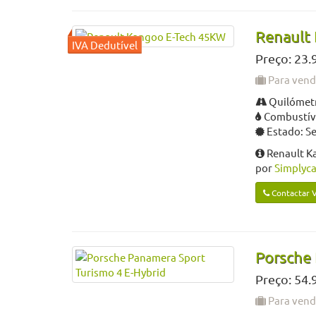
Renault
Preço: 23.
Para ven
Quilómetr
Combustíve
Estado: S
Renault K
por
Simplyca
Contactar 
Porsche 
Preço: 54.
Para ven